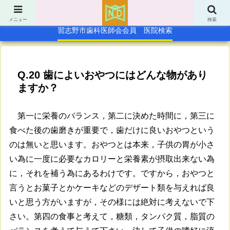
TOP
休日急病歯科診療所
メニュー
検索
習志野市歯科医師会会員 医院検索
Q.20 歯によいおやつにはどんな物があり
ますか？
第一に栄養のバランス，第二に決めた時間に，第三に
食べた後の歯磨きが重要で，歯だけに良いおやつという
のは無いと思います。おやつとは本来，子供の胃が小さ
い為に一度に必要なカロリーと栄養素が摂取出来ない為
に，それを補う為にあるわけです。ですから，おやつと
言うとお菓子とかケーキなどのデザート類を与えれば良
いと思う方がいますが，その様には絶対に考えないで下
さい。第四の食事と考えて，糖類，タンパク質，脂質の