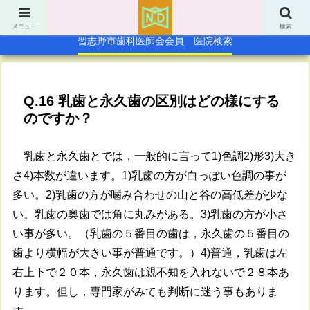
TOP
休日急病歯科診療所
メニュー
検索
習志野市歯科医師会会員 医院検索
Q.16 乳歯と永久歯の区別はどの様にする
のですか？
乳歯と永久歯とでは，一般的に言って1)色調2)形3)大き
さ4)本数が違います。1)乳歯の方が白っぽい色調の事が
多い。2)乳歯の方が噛み合わせの山と谷の高低差が少な
い。乳歯の奥歯では角に丸みがある。3)乳歯の方が小さ
い事が多い。（乳歯の５番目の歯は，永久歯の５番目の
歯より横幅が大きい事が普通です。）4)普通，乳歯は左
右上下で２０本，永久歯は親不知を入れないで２８本あ
ります。但し，専門家がみても判断に迷う事もありま