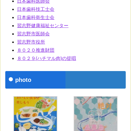
日本歯科医師会
日本歯科技工士会
日本歯科衛生士会
習志野健康福祉センター
習志野市医師会
習志野市役所
８０２０推進財団
８０２９(ハチマル肉)の提唱
photo