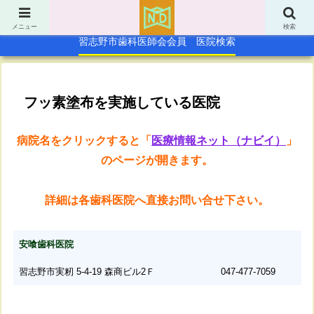
TOP
休日急病歯科診療所
メニュー
検索
習志野市歯科医師会会員 医院検索
フッ素塗布を実施している医院
病院名をクリックすると「
医療情報ネット（ナビイ）
」
のページ
が開きます。
詳細は各歯科医院へ直接お問い合せ下さい。
安喰歯科医院
習志野市実籾 5-4-19 森商ビル2Ｆ
047-477-7059