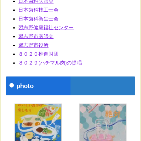
日本歯科医師会
日本歯科技工士会
日本歯科衛生士会
習志野健康福祉センター
習志野市医師会
習志野市役所
８０２０推進財団
８０２９(ハチマル肉)の提唱
photo