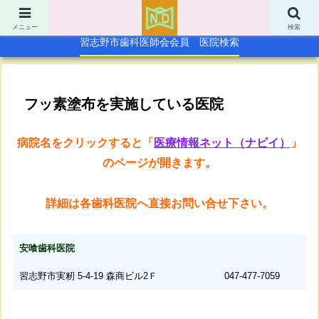
TOP
休日急病歯科診療所
メニュー
検索
習志野市歯科医師会会員 医院検索
フッ素塗布を実施している医院
病院名をクリックすると「
医療情報ネット（ナビイ）
」
のページ
が開きます。
詳細は各歯科医院へ直接お問い合せ下さい。
安喰歯科医院
習志野市実籾 5-4-19 森商ビル2Ｆ
047-477-7059