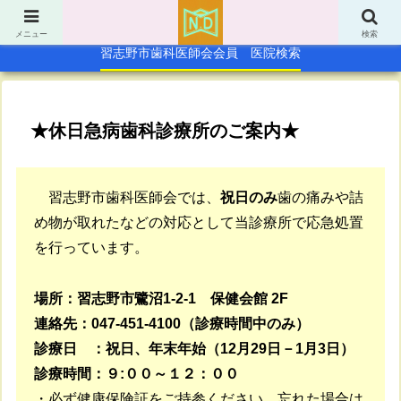
TOP
休日急病歯科診療所
メニュー
検索
習志野市歯科医師会会員 医院検索
★休日急病歯科診療所のご案内★
習志野市歯科医師会では、
祝日のみ
歯の痛みや詰
め物が取れたなどの対応として当診療所で応急処置
を行っています。
場所：習志野市鷺沼1-2-1 保健会館 2F
連絡先：047-451-4100
（診療時間中のみ）
診療日 ：祝日、年末年始（12月29日－1月3日）
診療時間：９:００～１２：００
・必ず健康保険証をご持参ください。忘れた場合は