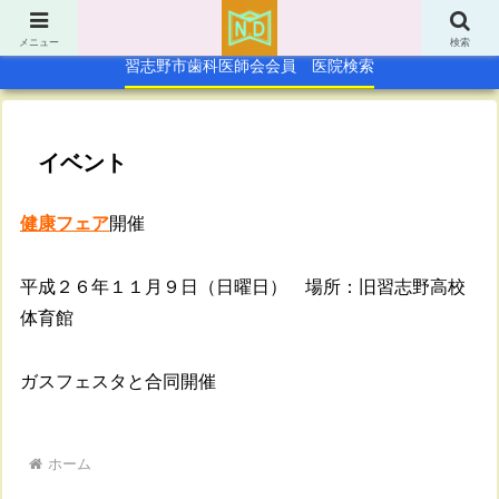
TOP
休日急病歯科診療所
メニュー
検索
習志野市歯科医師会会員 医院検索
イベント
健康フェア
開催
平成２６年１１月９日（日曜日） 場所：旧習志野高校
体育館
ガスフェスタと合同開催
ホーム