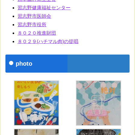
習志野健康福祉センター
習志野市医師会
習志野市役所
８０２０推進財団
８０２９(ハチマル肉)の提唱
photo